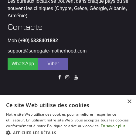
Les bureaux locaux se trouvent dans chaque pays où se
trouvent les cliniques (Chypre, Grèce, Géorgie, Albanie,
Arménie).
Contacts
Mob
(+90) 5338401892
support@surrogate-motherhood.com
WhatsApp
Viber
×
Ce site Web utilise des cookies
EN
DE
FR
ES
IT
Notre site Web utilise des cookies pour améliorer l'expérience
CZ
RU
CN
JP
TR
utilisateur. En utilisant notre site Web, vous acceptez tous les cookies
conformément à notre Politique relative aux cookies.
En savoir plus
AR
AFFICHER LES DÉTAILS