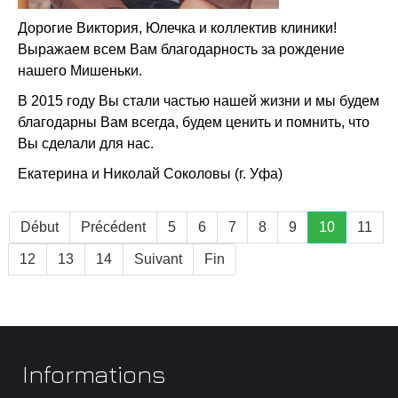
Дорогие Виктория, Юлечка и коллектив клиники!
Выражаем всем Вам благодарность за рождение
нашего Мишеньки.
В 2015 году Вы стали частью нашей жизни и мы будем
благодарны Вам всегда, будем ценить и помнить, что
Вы сделали для нас.
Екатерина и Николай Соколовы (г. Уфа)
Début
Précédent
5
6
7
8
9
10
11
12
13
14
Suivant
Fin
Informations